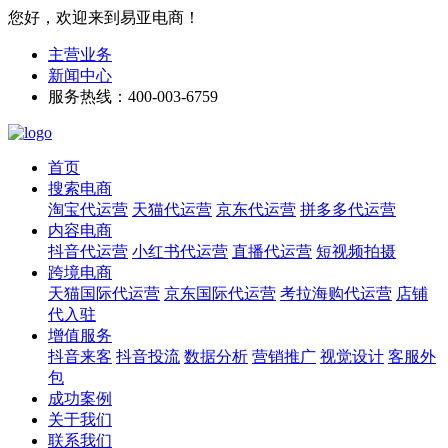
您好，欢迎来到易亚电商！
主营业务
新闻中心
服务热线：400-003-6759
首页
搜索电商
淘宝代运营
天猫代运营
京东代运营
拼多多代运营
内容电商
抖音代运营
小红书代运营
直播代运营
短视频拍摄
跨境电商
天猫国际代运营
京东国际代运营
考拉海购代运营
店铺
代入驻
增值服务
抖音来客
抖音投流
数据分析
营销推广
视觉设计
客服外
包
成功案例
关于我们
联系我们