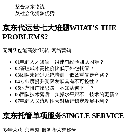
整合京东物流
及社会化资源优势
京东代运营七大难题
WHAT'S THE
PROBLEMS?
无团队也能高效“玩转”网络营销
01
电商人才短缺，组建有经验团队困难？
02
管理成本高性价比低于外包托管？
03
团队未经过系统培训，低效重复走弯路？
04
专业度提升受限发展具有不可控性？
05
运营推广没思路，不知从何下手？
06
团队技术落后，实操水平跟不上技术的更新？
07
电商人员流动性大对店铺稳定发展不利？
京东托管单项服务
SINGLE SERVICE
多年荣获"京卓越"服务商荣誉称号